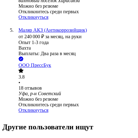
вахтовый посёлок Харасавэй
Можно без резюме
Откликнитесь среди первых
Откликнуться
Маляр АКЗ (Антикоррозийщик)
от
240 000
₽
за месяц,
на руки
Опыт 1-3 года
Вахта
Выплаты: Два раза в месяц
ООО
ПрессБук
3.8
•
18
отзывов
Уфа, р-н Советский
Можно без резюме
Откликнитесь среди первых
Откликнуться
Другие пользователи ищут