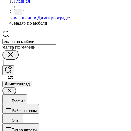
Главная
/
/
...
вакансии в Димитровграде
/
маляр по мебели
маляр по мебели
Димитровград
График
Рабочие часы
Опыт
Тип занятости