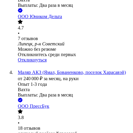
Выплаты: Два раза в месяц
ООО
Юником Дельта
4.7
•
7
отзывов
Липецк, р-н Советский
Можно без резюме
Откликнитесь среди первых
Откликнуться
Маляр АКЗ (Ямал, Бованенково, поселок Харасавэй)
от
240 000
₽
за месяц,
на руки
Опыт 1-3 года
Вахта
Выплаты: Два раза в месяц
ООО
ПрессБук
3.8
•
18
отзывов