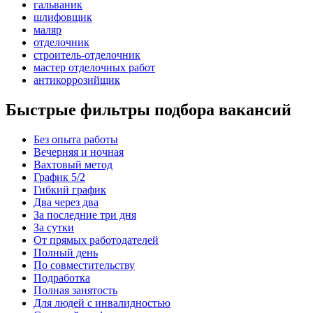
гальваник
шлифовщик
маляр
отделочник
строитель-отделочник
мастер отделочных работ
антикоррозийщик
Быстрые фильтры подбора вакансий
Без опыта работы
Вечерняя и ночная
Вахтовый метод
График 5/2
Гибкий график
Два через два
За последние три дня
За сутки
От прямых работодателей
Полный день
По совместительству
Подработка
Полная занятость
Для людей с инвалидностью