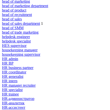
head of marketing
head of marketing department
head of product
head of recruitment
head of sales
head of sales department
1
head of SMM
head of trade marketing
helpdesk engineer
helpdesk specialist
HES supervisor
housekeeping manager
housekeeping supervisor
HR admin
HR BP
HR business partner
HR coordinator
HR generalist
HR intern
HR manager recruiter
HR specialist
HR trainee
HR-администратор
HR-аналитик
HR-ассистент