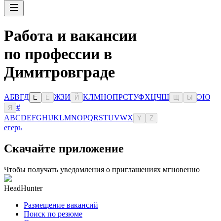
Работа и вакансии
по профессии в
Димитровграде
А
Б
В
Г
Д
Ж
З
И
К
Л
М
Н
О
П
Р
С
Т
У
Ф
Х
Ц
Ч
Ш
Э
Ю
Е
Ё
Й
Щ
Ы
#
Я
A
B
C
D
E
F
G
H
I
J
K
L
M
N
O
P
Q
R
S
T
U
V
W
X
Y
Z
егерь
Скачайте приложение
Чтобы получать уведомления о приглашениях мгновенно
HeadHunter
Размещение вакансий
Поиск по резюме