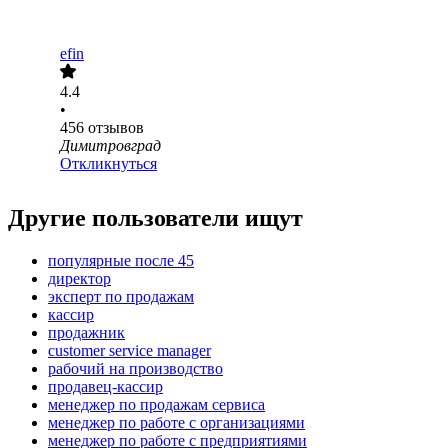
efin
4.4
•
456
отзывов
Димитровград
Откликнуться
Другие пользователи ищут
популярные после 45
директор
эксперт по продажам
кассир
продажник
customer service manager
рабочий на производство
продавец-кассир
менеджер по продажам сервиса
менеджер по работе с организациями
менеджер по работе с предприятиями