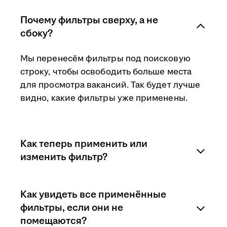
Почему фильтры сверху, а не
сбоку?
Мы перенесём фильтры под поисковую
строку, чтобы освободить больше места
для просмотра вакансий. Так будет лучше
видно, какие фильтры уже применены.
Как теперь применить или
изменить фильтр?
Нужно будет нажать на необходимый
Как увидеть все применённые
фильтр — появится список вариантов.
фильтры, если они не
Затем указать нужные из них или изменить
помещаются?
свой предыдущий выбор. Также можно