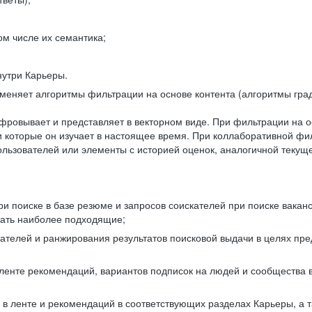
ом числе их семантика;
нутри Карьеры.
еняет алгоритмы фильтрации на основе контента (алгоритмы град
фровывает и представляет в векторном виде. При фильтрации на о
ли которые он изучает в настоящее время. При коллаборативной ф
льзователей или элементы с историей оценок, аналогичной текущ
и поиске в базе резюме и запросов соискателей при поиске вакан
рать наиболее подходящие;
одателей и ранжирования результатов поисковой выдачи в целях п
 ленте рекомендаций, вариантов подписок на людей и сообщества 
 в ленте и рекомендаций в соответствующих разделах Карьеры, а