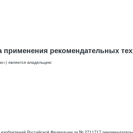
а применения рекомендательных тех
о») является владельцем:
е изобретений Российской Федерации за № 2711717 рекомендатель