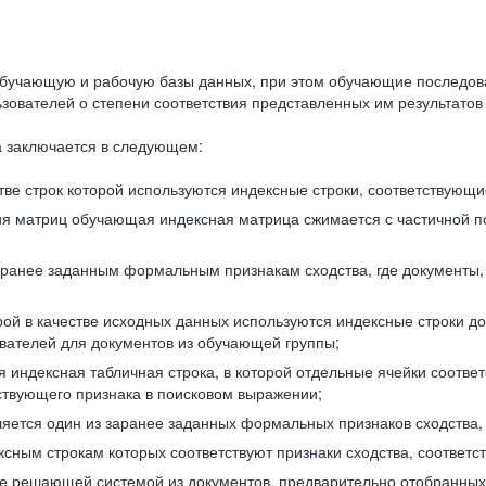
бучающую и рабочую базы данных, при этом обучающие последов
ователей о степени соответствия представленных им результатов 
 заключается в следующем:
ве строк которой используются индексные строки, соответствующ
ия матриц обучающая индексная матрица сжимается с частичной п
аранее заданным формальным признакам сходства, где документы,
ой в качестве исходных данных используются индексные строки д
ователей для документов из обучающей группы;
индексная табличная строка, в которой отдельные ячейки соответ
тствующего признака в поисковом выражении;
ляется один из заранее заданных формальных признаков сходства
ксным строкам которых соответствуют признаки сходства, соотве
е решающей системой из документов, предварительно отобранных 