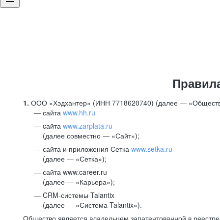
Правил
1.
ООО «Хэдхантер» (ИНН 7718620740) (далее — «Обществ
сайта
www.hh.ru
cайта
www.zarplata.ru
(далее совместно — «Сайт»);
сайта и приложения Сетка
www.setka.ru
(далее — «Сетка»);
сайта www.career.ru
(далее — «Карьера»);
CRM-системы Talantix
(далее — «Система Talantix»).
Общество является владельцем запатентованной в реестр