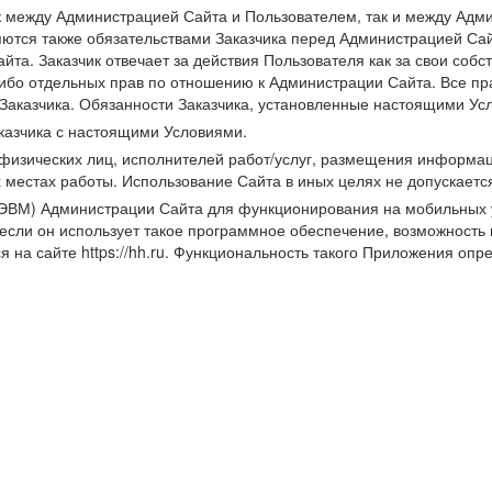
к между Администрацией Сайта и Пользователем, так и между Адми
ются также обязательствами Заказчика перед Администрацией Сай
йта. Заказчик отвечает за действия Пользователя как за свои соб
либо отдельных прав по отношению к Администрации Сайта. Все п
Заказчика. Обязанности Заказчика, установленные настоящими Ус
казчика с настоящими Условиями.
физических лиц, исполнителей работ/услуг, размещения информаци
 местах работы. Использование Сайта в иных целях не допускаетс
ВМ) Администрации Сайта для функционирования на мобильных ус
ли он использует такое программное обеспечение, возможность и
 на сайте https://hh.ru. Функциональность такого Приложения оп