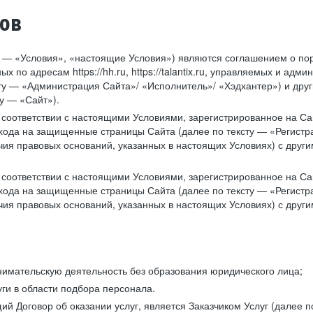
тов
у — «Условия», «настоящие Условия») являются соглашением о по
х по адресам https://hh.ru, https://talantix.ru, управляемых и 
тексту — «Администрация Сайта»/ «Исполнитель»/ «Хэдхантер») и др
у — «Сайт»).
соответствии с настоящими Условиями, зарегистрированное на Са
хода на защищенные страницы Сайта (далее по тексту — «Регистр
ия правовых оснований, указанных в настоящих Условиях) с дру
соответствии с настоящими Условиями, зарегистрированное на Са
хода на защищенные страницы Сайта (далее по тексту — «Регистр
ия правовых оснований, указанных в настоящих Условиях) с дру
имательскую деятельность без образования юридического лица;
ги в области подбора персонала.
 Договор об оказании услуг, является Заказчиком Услуг (далее по